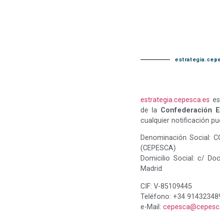
estrategia.cep
estrategia.cepesca.es
es 
de la
Confederación 
cualquier notificación pue
Denominación Social:
(CEPESCA)
Domicilio Social: c/ D
Madrid
CIF: V-85109445
Teléfono: +34 91432348
e-Mail:
cepesca@cepesc