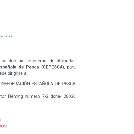
esca.es
un dominio de internet de titularidad
Española de Pesca (CEPESCA)
, para
de dirigirse a:
 CONFEDERACIÓN ESPAÑOLA DE PESCA
octor Fléming número 7-2ºdcha- 28036
9
a.es