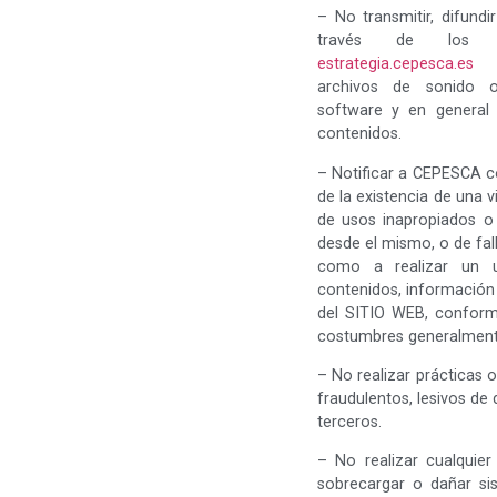
– No transmitir, difund
través de los Se
estrategia.cepesca.es
in
archivos de sonido o 
software y en general 
contenidos.
– Notificar a CEPESCA co
de la existencia de una v
de usos inapropiados o 
desde el mismo, o de fall
como a realizar un u
contenidos, información 
del SITIO WEB, conforme
costumbres generalment
– No realizar prácticas o 
fraudulentos, lesivos d
terceros.
– No realizar cualquier 
sobrecargar o dañar sis