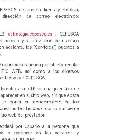
PESCA, de manera directa y efectiva,
 dirección de correo electrónico:
 WEB
estrategia.cepesca.es
, CEPESCA
el acceso y la utilización de diversos
en adelante, los “Servicios”) puestos a
.
 condiciones tienen por objeto regular
SITIO WEB, así como a los diversos
prestados por CEPESCA.
erecho a modificar cualquier tipo de
parecer en el sitio web, sin que exista
ar o poner en conocimiento de los
iones, entendiéndose como suficiente
sitio web del prestador.
tenderá por Usuario a la persona que
ice o participe en los servicios y
s en el SITIO Web.