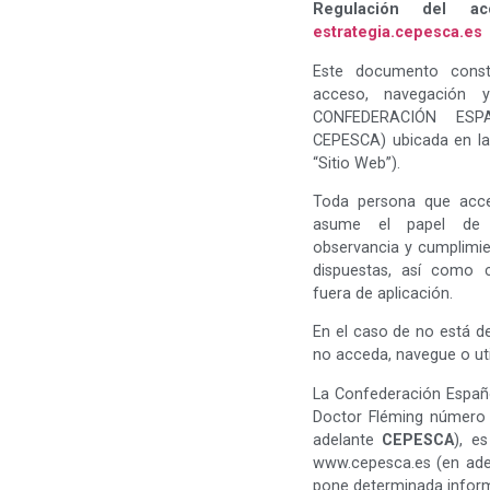
Regulación del a
estrategia.cepesca.es
Este documento consti
acceso, navegación
CONFEDERACIÓN ESP
CEPESCA) ubicada en la
“Sitio Web”).
Toda persona que acced
asume el papel de 
observancia y cumplimie
dispuestas, así como c
fuera de aplicación.
En el caso de no está d
no acceda, navegue o util
La Confederación Españo
Doctor Fléming número
adelante
CEPESCA
), e
www.cepesca.es (en adel
pone determinada inform