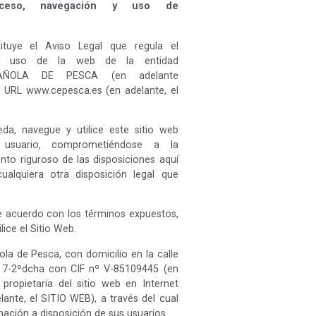
cceso, navegación y uso de
tuye el Aviso Legal que regula el
 y uso de la web de la entidad
AÑOLA DE PESCA (en adelante
 URL www.cepesca.es (en adelante, el
a, navegue y utilice este sitio web
usuario, comprometiéndose a la
nto riguroso de las disposiciones aquí
ualquiera otra disposición legal que
e acuerdo con los términos expuestos,
ice el Sitio Web.
la de Pesca, con domicilio en la calle
 7-2ºdcha con CIF nº V-85109445 (en
s propietaria del sitio web en Internet
ante, el SITIO WEB), a través del cual
ación a disposición de sus usuarios.