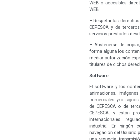
WEB o accesibles direct
WEB.
– Respetar los derechos d
CEPESCA y de terceros 
servicios prestados desd
– Abstenerse de copiar,
forma alguna los conteni
mediar autorización exp
titulares de dichos derec
Software
El software y los conte
animaciones, imágenes
comerciales y/o signos 
de CEPESCA o de tercer
CEPESCA, y están prot
internacionales regul
industrial. En ningún
navegación del Usuario po
una renuncia, transmisión