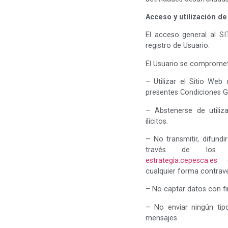
Acceso y utilización d
El acceso general al SI
registro de Usuario.
El Usuario se compromet
– Utilizar el Sitio Web
presentes Condiciones G
– Abstenerse de utiliz
ilícitos.
– No transmitir, difund
través de los se
estrategia.cepesca.es
cu
cualquier forma contrave
– No captar datos con fin
– No enviar ningún tip
mensajes.